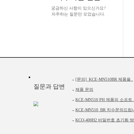
궁금하신 사항이 있으신가요?
자주하는 질문만 모았습니다.
-
[문의]_KCE-MN510BR 제품을..
질문과 답변
-
제품 문의
-
KCE-MN510 PH 제품의 소프트.
-
KCE-MN510_BR 치수문의드립니
-
KCO-400H2 비밀번호 초기화 방.