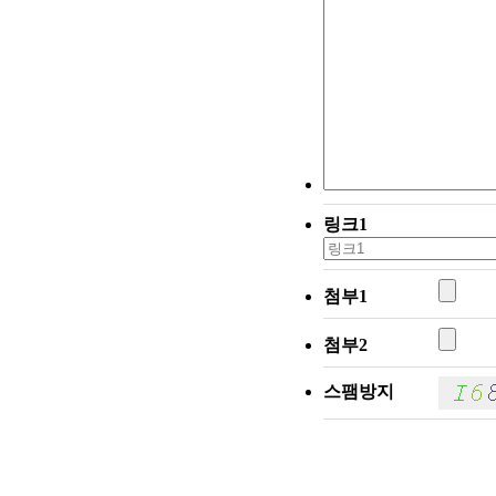
링크1
첨부1
첨부2
스팸방지